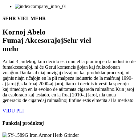
SEHR VIEL MEHR
Kornoj Abelo
Fumaj Akcesoraĵoj
Sehr viel
mehr
Antaŭ 3 jardekoj, kun decido esti unu el la pioniroj en la industrio de
fumakcesoraĵoj, ni ĉe Gerui komencis ĝojan kaj fruktodonan
vojaĝon.Danke al niaj novigaj dezajnoj kaj produktadprocezoj, ni
gajnis niajn riĉaĵojn en la pli malpeza industrio de la malfruaj 1990-
aj jaroj ĝis la fruaj 2000-aj jaroj, tiam ni decidis investi la spertojn
kaj rimedojn en la evoluo de aŭtomata cigareda rulmaŝino.Kun jaroj
da esplorado kaj testado, en la fruaj 2010-aj jaroj, nia unua
generacio de cigaredaj rulmaŝinoj finfine estis elmetita al la merkato.
VIDU PLI
Funkciaj produktoj