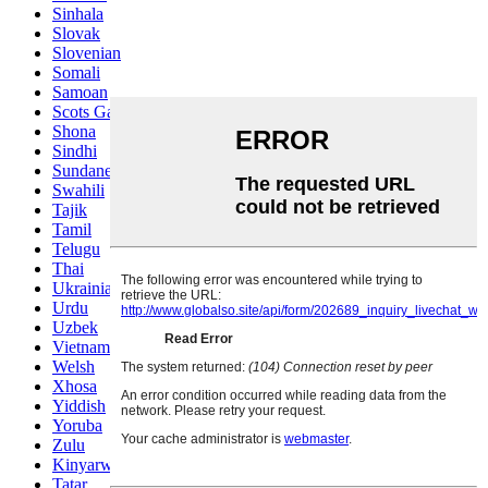
Sinhala
Slovak
Slovenian
Somali
Samoan
Scots Gaelic
Shona
Sindhi
Sundanese
Swahili
Tajik
Tamil
Telugu
Thai
Ukrainian
Urdu
Uzbek
Vietnamese
Welsh
Xhosa
Yiddish
Yoruba
Zulu
Kinyarwanda
Tatar