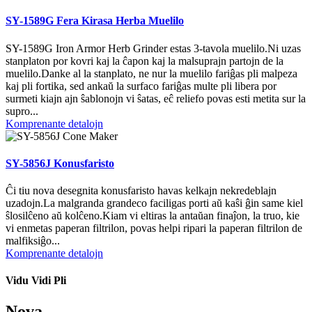
SY-1589G Fera Kirasa Herba Muelilo
SY-1589G Iron Armor Herb Grinder estas 3-tavola muelilo.Ni uzas
stanplaton por kovri kaj la ĉapon kaj la malsuprajn partojn de la
muelilo.Danke al la stanplato, ne nur la muelilo fariĝas pli malpeza
kaj pli fortika, sed ankaŭ la surfaco fariĝas multe pli libera por
surmeti kiajn ajn ŝablonojn vi ŝatas, eĉ reliefo povas esti metita sur la
supro...
Komprenante detalojn
SY-5856J Konusfaristo
Ĉi tiu nova desegnita konusfaristo havas kelkajn nekredeblajn
uzadojn.La malgranda grandeco faciligas porti aŭ kaŝi ĝin same kiel
ŝlosilĉeno aŭ kolĉeno.Kiam vi eltiras la antaŭan finaĵon, la truo, kie
vi enmetas paperan filtrilon, povas helpi ripari la paperan filtrilon de
malfiksiĝo...
Komprenante detalojn
Vidu Vidi Pli
Nova