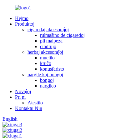
Hejmo
Produktoj
cigaredaj akcesoraĵoj
rulmaŝino de cigaredoj
pli malpeza
cindrujo
herbaj akcesoraĵoj
muelilo
kruĉo
konusfaristo
nargile kaj bongoj
bongoj
nargileo
Novaĵoj
Pri ni
Atestilo
Kontaktu Nin
English