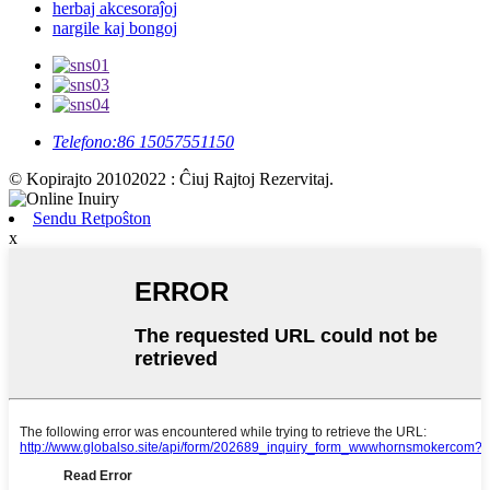
herbaj akcesoraĵoj
nargile kaj bongoj
Telefono:
86 15057551150
© Kopirajto 20102022 : Ĉiuj Rajtoj Rezervitaj.
Sendu Retpoŝton
x