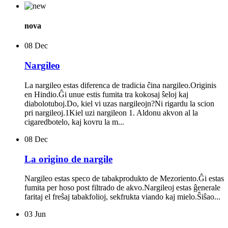
nova
08
Dec
Nargileo
La nargileo estas diferenca de tradicia ĉina nargileo.Originis
en Hindio.Ĝi unue estis fumita tra kokosaj ŝeloj kaj
diabolotuboj.Do, kiel vi uzas nargileojn?Ni rigardu la scion
pri nargileoj.1Kiel uzi nargileon 1. Aldonu akvon al la
cigaredbotelo, kaj kovru la m...
08
Dec
La origino de nargile
Nargileo estas speco de tabakprodukto de Mezoriento.Ĝi estas
fumita per hoso post filtrado de akvo.Nargileoj estas ĝenerale
faritaj el freŝaj tabakfolioj, sekfrukta viando kaj mielo.Ŝiŝao...
03
Jun