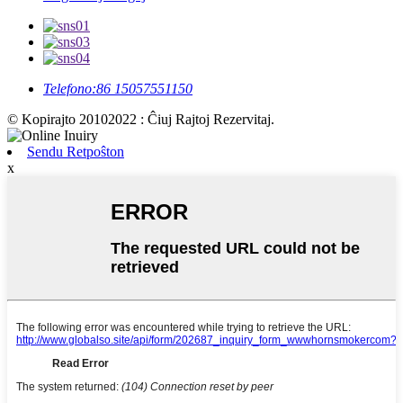
Telefono:
86 15057551150
© Kopirajto 20102022 : Ĉiuj Rajtoj Rezervitaj.
Sendu Retpoŝton
x