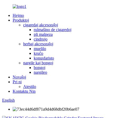
Hejmo
Produktoj
cigaredaj akcesoraĵoj
rulmaŝino de cigaredoj
pli malpeza
cindrujo
herbaj akcesoraĵoj
muelilo
kruĉo
konusfaristo
nargile kaj bongoj
bongoj
nargileo
Novaĵoj
Pri ni
Atestilo
Kontaktu Nin
English