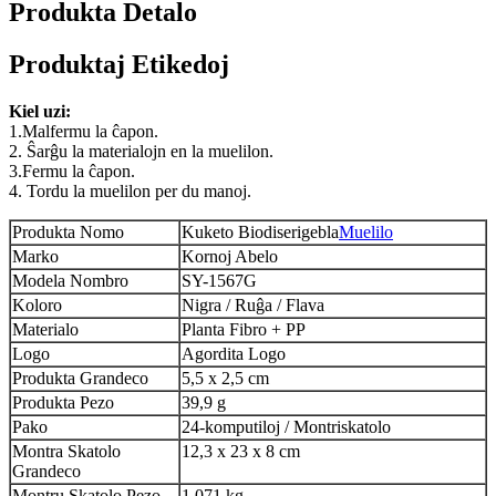
Produkta Detalo
Produktaj Etikedoj
Kiel uzi:
1.Malfermu la ĉapon.
2. Ŝarĝu la materialojn en la muelilon.
3.Fermu la ĉapon.
4. Tordu la muelilon per du manoj.
Produkta Nomo
Kuketo Biodiserigebla
Muelilo
Marko
Kornoj Abelo
Modela Nombro
SY-1567G
Koloro
Nigra / Ruĝa / Flava
Materialo
Planta Fibro + PP
Logo
Agordita Logo
Produkta Grandeco
5,5 x 2,5 cm
Produkta Pezo
39,9 g
Pako
24-komputiloj / Montriskatolo
Montra Skatolo
12,3 x 23 x 8 cm
Grandeco
Montru Skatolo Pezo
1.071 kg