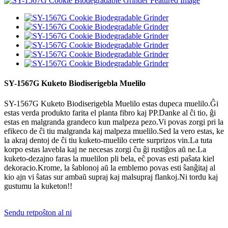
SY-1567G Kuketo Biodiserigebla Muelilo
SY-1567G Kuketo Biodiserigebla Muelilo estas dupeca muelilo.Ĝi
estas verda produkto farita el planta fibro kaj PP.Danke al ĉi tio, ĝi
estas en malgranda grandeco kun malpeza pezo.Vi povas zorgi pri la
efikeco de ĉi tiu malgranda kaj malpeza muelilo.Sed la vero estas, ke
la akraj dentoj de ĉi tiu kuketo-muelilo certe surprizos vin.La tuta
korpo estas lavebla kaj ne necesas zorgi ĉu ĝi rustiĝos aŭ ne.La
kuketo-dezajno faras la muelilon pli bela, eĉ povas esti paŝata kiel
dekoracio.Krome, la ŝablonoj aŭ la emblemo povas esti ŝanĝitaj al
kio ajn vi ŝatas sur ambaŭ supraj kaj malsupraj flankoj.Ni tordu kaj
gustumu la kuketon!!
Sendu retpoŝton al ni