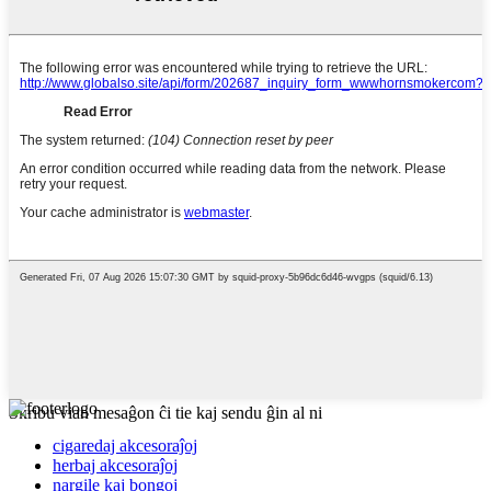
Skribu vian mesaĝon ĉi tie kaj sendu ĝin al ni
cigaredaj akcesoraĵoj
herbaj akcesoraĵoj
nargile kaj bongoj