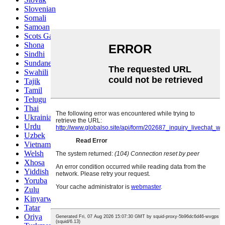
Slovenian
Somali
Samoan
Scots Gaelic
Shona
Sindhi
Sundanese
Swahili
Tajik
Tamil
Telugu
Thai
Ukrainian
Urdu
Uzbek
Vietnamese
Welsh
Xhosa
Yiddish
Yoruba
Zulu
Kinyarwanda
Tatar
Oriya