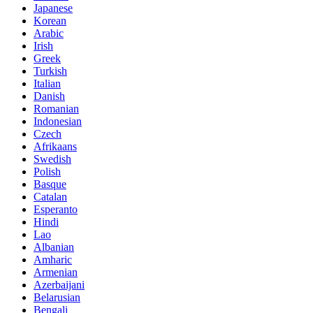
Japanese
Korean
Arabic
Irish
Greek
Turkish
Italian
Danish
Romanian
Indonesian
Czech
Afrikaans
Swedish
Polish
Basque
Catalan
Esperanto
Hindi
Lao
Albanian
Amharic
Armenian
Azerbaijani
Belarusian
Bengali