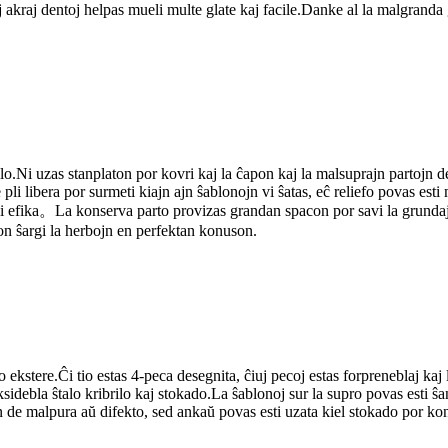
j akraj dentoj helpas mueli multe glate kaj facile.Danke al la malgrand
i uzas stanplaton por kovri kaj la ĉapon kaj la malsuprajn partojn de l
 pli libera por surmeti kiajn ajn ŝablonojn vi ŝatas, eĉ reliefo povas est
i efika。La konserva parto provizas grandan spacon por savi la grundajn
on ŝargi la herbojn en perfektan konuson.
kstere.Ĉi tio estas 4-peca desegnita, ĉiuj pecoj estas forpreneblaj kaj 
ksidebla ŝtalo kribrilo kaj stokado.La ŝablonoj sur la supro povas esti ŝ
on de malpura aŭ difekto, sed ankaŭ povas esti uzata kiel stokado por ko