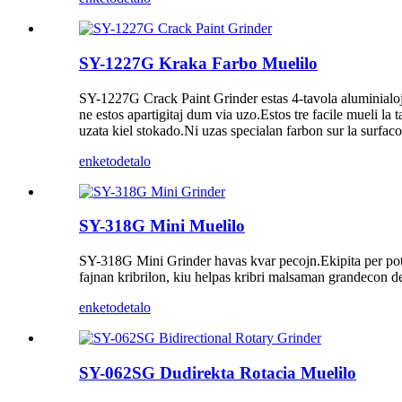
SY-1227G Kraka Farbo Muelilo
SY-1227G Crack Paint Grinder estas 4-tavola aluminialojo
ne estos apartigitaj dum via uzo.Estos tre facile mueli la
uzata kiel stokado.Ni uzas specialan farbon sur la surfac
enketo
detalo
SY-318G Mini Muelilo
SY-318G Mini Grinder havas kvar pecojn.Ekipita per potenc
fajnan kribrilon, kiu helpas kribri malsaman grandecon de
enketo
detalo
SY-062SG Dudirekta Rotacia Muelilo