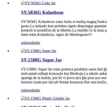
SY-5836G Kolaobozo
SY-5836G Kolaobozo estas farita el multaj magiaj funkcio
gusto.La stokado kun perfekta sigelo disponigas grandan s
kontroli la kondiĉon de la fiherbo.La muelilo ĉe la lasta 
fumi rekte.Kolaobozo, signo de fiherbogusto!!!
enketo
detalo
SY-1588G Super Jar
SY-1588G Super Jar estas potenca produkto same kiel ĝia 
meti antaŭ-rulitajn konusojn kaj fiherbojn.La tabulo anka
apartigi de la botelo, por ke vi povu lavi ĝin post uzo s
bastono uzata por fari pli firman konuson.Nur unu kruĉo
enketo
detalo