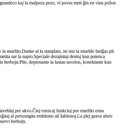
a grandeco kaj la malpeza pezo, vi povas meti ĝin en vian poŝon
a muelilo.Danke al la stanplato, ne nur la muelilo fariĝas pli
i metita sur la supro.Speciale dezajnitaj dentoj kun potenca
 herbojn.Plie, deprenante la lastan tavolon, konektante kun
laveblaj per akvo.Ĉiuj esencaj funkcioj por muelilo estas
anĝitaj al personigita emblemo aŭ ŝablonoj.La plej grava afero
nservi herbojn.