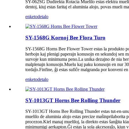
SY-062SG Dudirekta Rotacia Muelilo estas elektra muelilo 
dentoj, kiuj estas faritaj el aluminia alojo, povas mueli 
enketo
detalo
SY-1568G Kornoj Bee Flora Turo
SY-1568G Horns Bee Flower Tower estas la produkto povas
herbojn kaj plenigi paperajn konusojn en sekundoj sen mal
survoje kun minimuma peno.La unika dezajno de nia herbm
malplenajn konusojn.Muelu kaj paku konusojn en nur 30 s
tordaĵo.Finfine, ĝi estas sufiĉe malgranda por konveni en
enketo
detalo
SY-1013GT Horns Bee Rolling Thunder
SY-1013GT Horns Bee Rolling Thunder estas tut-en-unu r
muelilo de aluminia alojo estas precize maŝinprilaborita
procezon.Kiel manaj mueliloj, la direkto estas ŝanĝita kiam
minimumigi aerkapton.Ĝi estas la sola akcesoraĵo, kiun vi b