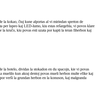
 la kokao, ĉiuj kune alportas al vi mirindan sperton de
ita per lupeo kaj LED-lumo, kiu estas reŝargebla, vi povos klare
 la kruĉo, kiu povas esti uzata por kapti la teran fiherbon kaj
 la botelo, dividas la stokadon en du spacojn, kie vi povas
la muelilo kun akraj dentoj povas mueli herbon multe efike kaj
ta por verŝi la grundan herbon en la konuson, kaj malgranda